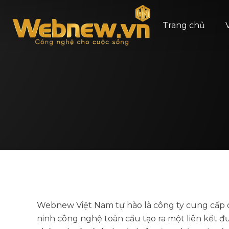
Trang chủ
Webnew Việt Nam tự hào là công ty cung cấp dị
ninh công nghệ toàn cầu tạo ra một liên kết đư