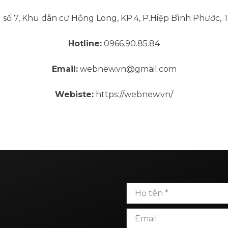
 số 7, Khu dân cư Hồng Long, KP.4, P.Hiệp Bình Phước,
Hotline:
0966.90.85.84
Email:
webnew.vn@gmail.com
Webiste:
https://webnew.vn/