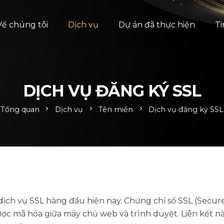
Về chúng tôi
Dịch vụ
Dự án đã thực hiện
Ti
DỊCH VỤ ĐĂNG KÝ SSL
Tổng quan
chevron_right
Dịch vụ
chevron_right
Tên miền
chevron_right
Dịch vụ đăng ký SSL
ch vụ SSL hàng đầu hiện nay. Chứng chỉ số SSL (Secure 
ợc mã hóa giữa máy chủ web và trình duyệt. Liên kết này