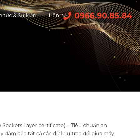
0966.90.85.84
n tức & Sự kiện
Liên hệ
Sockets Layer certificate) – Tiêu chuẩn an
 đảm bảo tất cả các dữ liệu trao đổi giữa máy