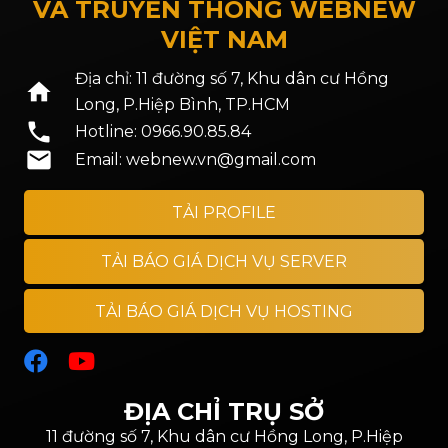
VÀ TRUYỀN THÔNG WEBNEW
VIỆT NAM
Địa chỉ: 11 đường số 7, Khu dân cư Hồng
home
Long, P.Hiệp Bình, TP.HCM
phone
Hotline: 0966.90.85.84
mail
Email: webnew.vn@gmail.com
TẢI PROFILE
TẢI BÁO GIÁ DỊCH VỤ SERVER
TẢI BÁO GIÁ DỊCH VỤ HOSTING
ĐỊA CHỈ TRỤ SỞ
11 đường số 7, Khu dân cư Hồng Long, P.Hiệp