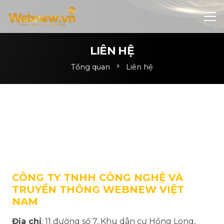
LIÊN HỆ
Tổng quan
chevron_right
Liên hệ
CÔNG TY TNHH CÔNG NGHỆ VÀ
TRUYỀN THÔNG WEBNEW VIỆT
NAM
Địa chỉ
: 11 đường số 7, Khu dân cư Hồng Long,