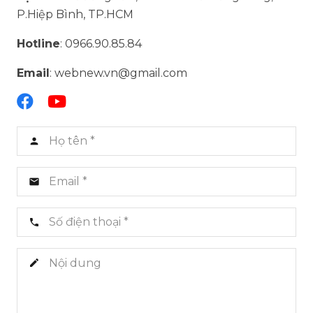
P.Hiệp Bình, TP.HCM
Hotline
: 0966.90.85.84
Email
: webnew.vn@gmail.com
person
email
phone
create