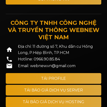
CÔNG TY TNHH CÔNG NGHỆ
VÀ TRUYỀN THÔNG WEBNEW
VIỆT NAM
Địa chỉ: 11 đường số 7, Khu dân cư Hồng
home
Long, P.Hiệp Bình, TP.HCM
phone
Hotline: 0966.90.85.84
mail
Email: webnew.vn@gmail.com
TẢI PROFILE
TẢI BÁO GIÁ DỊCH VỤ SERVER
TẢI BÁO GIÁ DỊCH VỤ HOSTING