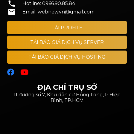
phone
Hotline: 0966.90.85.84
mail
Email: webnew.vn@gmail.com
TẢI PROFILE
TẢI BÁO GIÁ DỊCH VỤ SERVER
TẢI BÁO GIÁ DỊCH VỤ HOSTING
ĐỊA CHỈ TRỤ SỞ
11 đường số 7, Khu dân cư Hồng Long, P.Hiệp
Bình, TP.HCM