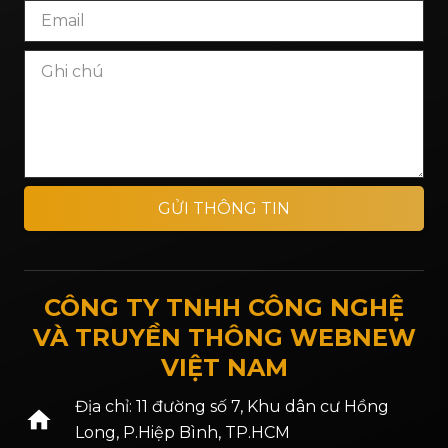
GỬI THÔNG TIN
CÔNG TY TNHH CÔNG NGHỆ
VÀ TRUYỀN THÔNG WEBNEW
VIỆT NAM
Địa chỉ: 11 đường số 7, Khu dân cư Hồng
home
Long, P.Hiệp Bình, TP.HCM