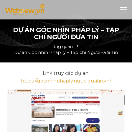
DỰ ÁN GÓC NHÌN PHÁP LÝ – TẠP
CHÍ NGƯỜI ĐƯA TIN
Tổng quan
chevron_right
Dự án Góc nhìn Pháp lý – Tạp chí Người Đưa Tin
Link truy cập dự án:
https://gocnhinphaply.nguoiduatin.vn/