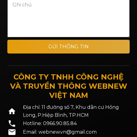
GỬI THÔNG TIN
CÔNG TY TNHH CÔNG NGHỆ
VÀ TRUYỀN THÔNG WEBNEW
VIỆT NAM
Địa chỉ: 11 đường số 7, Khu dân cư Hồng
home
Long, P.Hiệp Bình, TP.HCM
phone
Hotline: 0966.90.85.84
mail
Email: webnew.vn@gmail.com